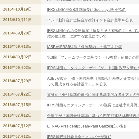
2016年10月19日
IFRS財団がIASB新副議長にSue Lloyd氏を指名
2016年10月11日
インド勅許会計士協会が改訂インド会計基準を公表
IFRS財団からの公開草案「体制とその有効性について
2016年09月20日
款の修正案」に対する意見について
2016年09月13日
IASBがIFRS第4号「保険契約」の修正を公表
2016年09月02日
第3回「フレームワークに基づくIFRS教育」研修会の
2016年09月02日
IFRS財団モニタリング・ボードが、中国財政部を新
ASBJが改正「修正国際基準（国際会計基準と企業会
2016年07月29日
って構成される会計基準）」を公表
2016年07月22日
東証が「会計基準の選択に関する基本的な考え方」の
2016年07月15日
IFRS財団モニタリング・ボードの議長に金融庁氷見野
2016年07月12日
金融庁が「国際会計基準に基づく四半期連結財務諸表
2016年07月12日
EFRAG PresidentにJean-Paul Gauzès氏が指名
2016年07月12日
IFRS解釈指針委員会のメンバーが選任