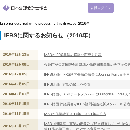
会員ログイン
開
く
[an error occurred while processing this directive]
2016年
IFRSに関するお知らせ（2016年）
2016年12月13日
IASBがIFRS基準の軽微な変更を公表
2016年12月08日
金融庁が指定国際会計基準と修正国際基準の改正を公
2016年12月05日
IFRS財団がIFRS諮問会議の議長にJoanna Perry氏を
2016年12月05日
IFRS財団が定款の修正を公表
2016年12月01日
IFRS財団がIASBボードメンバーにFrançoise Flores
2016年11月15日
IFRS財団 評議員会がIFRS諮問会議の新メンバーを公
2016年11月15日
IASBが作業計画2017年－2021年を公表
IASB公開草案「事業の定義及び従来保有していた持分の
2016年10月31日
第11号の修正案）」に対する意見について