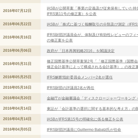
IASBが公開草案「事業の定義及び従来保有していた持分
2016年07月12日
IFRS第11号の修正案）を公表
2016年06月22日
IASBが「株式に基づく報酬取引の分類及び測定（IFR
IFRS財団評議員会が、体制及び有効性レビューのフ
2016年06月16日
の修正案を公表
2016年06月06日
政府が「日本再興戦略2016」を閣議決定
修正国際基準公開草案第2号「「修正国際基準（国際
2016年05月31日
修正会計基準によって構成される会計基準）」の改正
2016年05月25日
IFRS解釈指針委員会メンバー2名が選任
2016年05月16日
IFRS財団の評議員2名が再任
2016年04月20日
金融庁が金融審議会「ディスクロージャーワーキング
2016年04月14日
東証が「会計基準の選択に関する基本的な考え方」の
2016年04月14日
IASBがIFRS第15号の明確化に係る修正を公表
2016年04月05日
IFRS財団評議員にGuillermo Babatz氏が任命