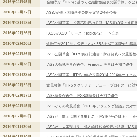
2016年04月05日
金融庁が「IFRSに基づく連結財務諸表の開示例」を公
2016年03月22日
ASBJが修正国際基準公開草案第2号を公表
2016年03月18日
IASB公開草案「投資不動産の振替（IAS第40号の修
2016年02月26日
FASBがASU「リース（Topic842）」を公表
2016年02月26日
金融庁が2015年に公表されたIFRSを指定国際会計基
2016年02月26日
IASB公開草案「IFRS実務記述書：財務諸表への重
2016年02月24日
IASBの鶯地理事が再任、Finnegan理事は今期で退任
2016年02月23日
IASB公開草案「IFRSの年次改善2014-2016年サ
2016年02月23日
意見募集「IFRSタクソノミ デュー・プロセス」に対
2016年02月17日
IASB議長が再任、IASB副議長は今期で退任
2016年02月15日
IASBからの意見募集「2015年アジェンダ協議」に対
2016年02月08日
IASBが「開示に関する取組み（IAS第7号の修正）」を
2016年01月20日
IASBが「未実現損失に係る繰延税金資産の認識（IAS