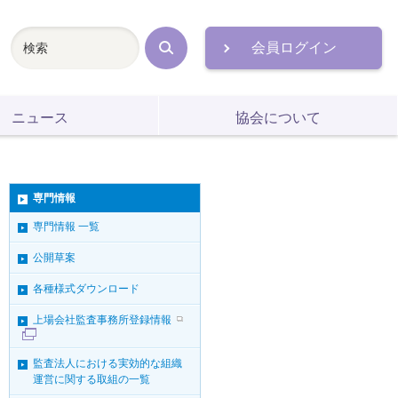
会員ログイン
検
索
ニュース
協会について
専門情報
専門情報 一覧
公開草案
各種様式ダウンロード
上場会社監査事務所登録情報
監査法人における実効的な組織
運営に関する取組の一覧