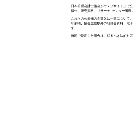
日本公認会計士協会がウェブサイト上で公
報告、研究資料、リサーチ･センター審理
これらの公表物の全部又は一部について、
印刷物、協会主催以外の研修会資料、電子
す。
無断で使用した場合は、然るべき法的対応