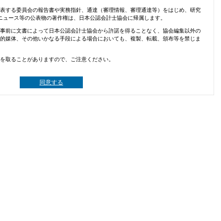
表する委員会の報告書や実務指針、通達（審理情報、審理通達等）をはじめ、研究
ニュース等の公表物の著作権は、日本公認会計士協会に帰属します。
事前に文書によって日本公認会計士協会から許諾を得ることなく、協会編集以外の
的媒体、その他いかなる手段による場合においても、複製、転載、頒布等を禁じま
を取ることがありますので、ご注意ください。
同意する