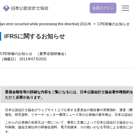
会員ログイン
開
く
[an error occurred while processing this directive]
2011年
>
CPE研修のお知らせ
IFRSに関するお知らせ
CPE研修のお知らせ （夏季全国研修会）
［掲載日］
2011年07月20日
委員会報告等の詳細な内容をご覧になるには、日本公認会計士協会著作権規約
ただく必要があります。
日本公認会計士協会がウェブサイト上で公表する委員会の報告書や実務指針、通達（審
報告、研究資料、リサーチ･センター審理ニュース等の公表物の著作権は、日本公認会
これらの公表物の全部又は一部について、事前に文書によって日本公認会計士協会から
印刷物、協会主催以外の研修会資料、電子的媒体、その他いかなる手段による場合にお
す。