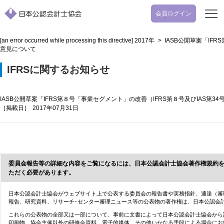
会員ログイン
開
く
[an error occurred while processing this directive]
2017年
>
IASB公開草案「IF
意見について
IFRSに関するお知らせ
IASB公開草案「IFRS第８号「事業セグメント」の改善（IFRS第８号及びIAS第
［掲載日］
2017年07月31日
委員会報告等の詳細な内容をご覧になるには、日本公認会計士協会著作権規約
ただく必要があります。
日本公認会計士協会がウェブサイト上で公表する委員会の報告書や実務指針、通達（審
報告、研究資料、リサーチ･センター審理ニュース等の公表物の著作権は、日本公認会
これらの公表物の全部又は一部について、事前に文書によって日本公認会計士協会から
印刷物、協会主催以外の研修会資料、電子的媒体、その他いかなる手段による場合にお