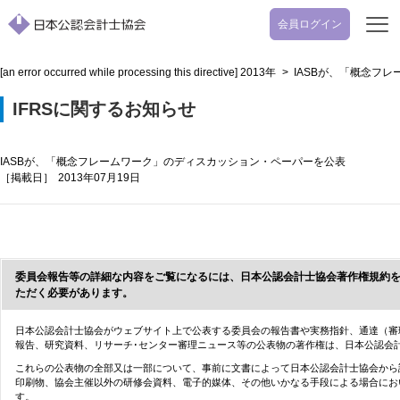
会員ログイン
開
く
[an error occurred while processing this directive]
2013年
>
IASBが、「概念フ
IFRSに関するお知らせ
IASBが、「概念フレームワーク」のディスカッション・ペーパーを公表
［掲載日］
2013年07月19日
委員会報告等の詳細な内容をご覧になるには、日本公認会計士協会著作権規約
ただく必要があります。
日本公認会計士協会がウェブサイト上で公表する委員会の報告書や実務指針、通達（審
報告、研究資料、リサーチ･センター審理ニュース等の公表物の著作権は、日本公認会
これらの公表物の全部又は一部について、事前に文書によって日本公認会計士協会から
印刷物、協会主催以外の研修会資料、電子的媒体、その他いかなる手段による場合にお
す。